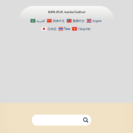
ฆสพ.สบส. ๒๙๘๓/๒๕๖๗
العربية
简体中文
繁體中文
English
日本語
ไทย
Tiếng Việt