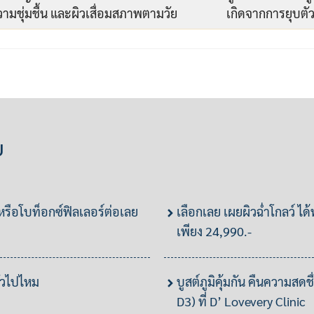
ามชุ่มชื้น และผิวเสื่อมสภาพตามวัย
เกิดจากการยุบตั
ย
 หรือโบท็อกซ์ฟิลเลอร์ต่อเลย
เลือกเลย เผยผิวฉ่ำโกลว์ ได้ท
เพียง 24,990.-
ั่วไปไหม
บูสต์ภูมิคุ้มกัน คืนความสดช
D3) ที่ D’ Lovevery Clinic