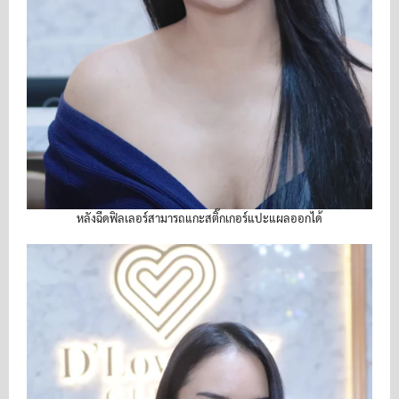
หลังฉีดฟิลเลอร์สามารถแกะสติ๊กเกอร์แปะแผลออกได้