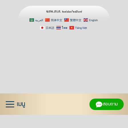
ฆสพ.สบส. ๒๙๘๓/๒๕๖๗
العربية
简体中文
繁體中文
English
日本語
ไทย
Tiếng Việt
Skip
to
content
เมนู
สอบถาม