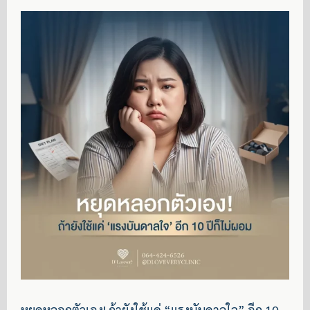
หยุดหลอกตัวเอง! ถ้ายังใช้แค่ “แรงบันดาลใจ” อีก 10