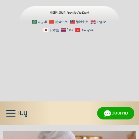
ฆสพ.สบส. ๒๙๘๓/๒๕๖๗
العربية
简体中文
繁體中文
English
日本語
ไทย
Tiếng Việt
Skip
to
content
เมนู
สอบถาม