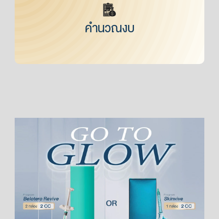
คำนวณงบ