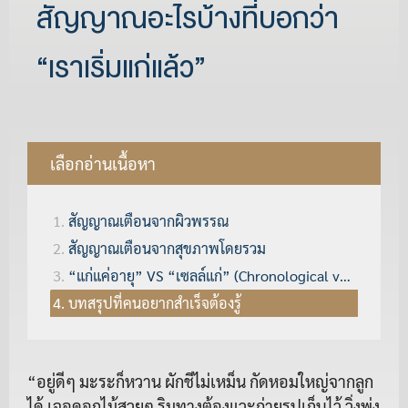
สัญญาณอะไรบ้างที่บอกว่า
“เราเริ่มแก่แล้ว”
เลือกอ่านเนื้อหา
สัญญาณเตือนจากผิวพรรณ
สัญญาณเตือนจากสุขภาพโดยรวม
“แก่แค่อายุ” VS “เซลล์แก่” (Chronological vs Biological Aging)
บทสรุปที่คนอยากสำเร็จต้องรู้
“อยู่ดีๆ มะระก็หวาน ผักชีไม่เหม็น กัดหอมใหญ่จากลูก
ได้ เจอดอกไม้สวยๆ ริมทางต้องแวะถ่ายรูปเก็บไว้ วิ่งพุ่ง