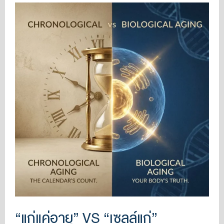
“แก่แค่อายุ” VS “เซลล์แก่”