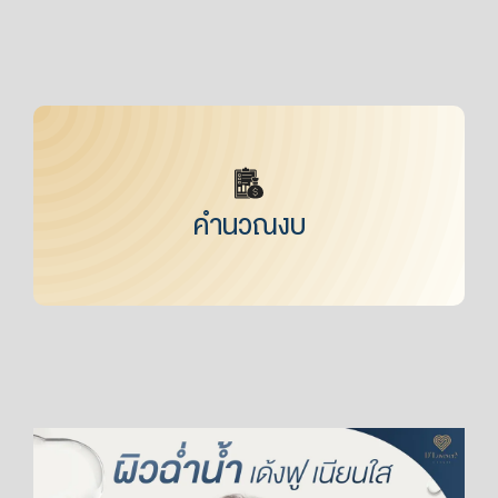
คำนวณงบ