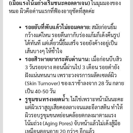
(เมื่อแรงโน้มถ่วงเริ่มชนะคอลลาเจน)
ในมุมมองของ
หมอ ผิวคือด่านแรกที่ฟ้องอายุชัดที่สุดค่ะ
รอยยับที่พับแล้วไม่ยอมคลาย:
สมัยก่อนยิ้ม
กว้างแค่ไหน รอยตีนกากับร่องแก้มก็เด้งคืนรูป
ได้ทันที แต่เดี๋ยวนี้ยิ้มเสร็จ รอยยังค้างอยู่เป็น
เส้นบางๆ ให้ช้ำใจ
รอยสิวหายยากระดับตำนาน:
เมื่อก่อนบีบสิว
3 วันรอยจาง ตอนนี้ผ่านไป 3 เดือน รอยดำยัง
ฝังแน่นทนนาน เพราะวงจรการผลัดเซลล์ผิว
(Skin Turnover) ของเราช้าลงจาก 28 วัน กลาย
เป็น 40-50 วัน
รูขุมขนทรงหยดน้ำ:
ไม่ใช่เพราะหน้ามันนะคะ
แต่ผิวเราสูญเสียคอลลาเจนและอีลาสติน ทำให้
ผิวรอบรูขุมขนหย่อนคล้อยตกลงมาตามแรง
โน้มถ่วง (Aging Pores) จับหน้าแล้วไม่เด้งสู้มือ
เหมือนตอนอายุ 20 กว่าๆ อีกแล้ว