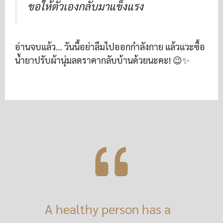
ขอให้ตัวเองกลับมาแข็งแรง
อ่านจบแล้ว… วันนี้อย่าลืมไปออกกำลังกาย แล้วแวะซื้อ
น้ำยาปรับผ้านุ่มลดราคากลับบ้านด้วยนะคะ! 😉✨
A healthy person has a