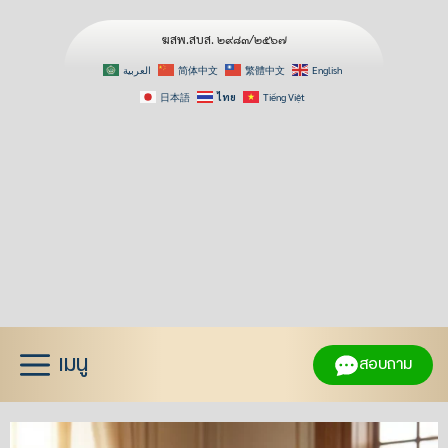
ฆสพ.สบส. ๒๙๘๓/๒๕๖๗
العربية
简体中文
繁體中文
English
日本語
ไทย
Tiếng Việt
Skip
to
content
เมนู
สอบถาม