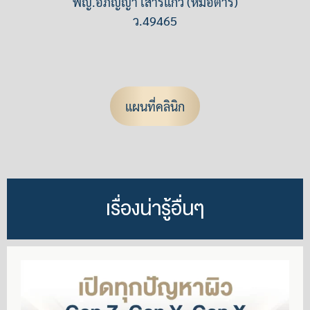
พญ.อภิญญา เสาร์แก้ว (หมอต้าร์)
ว.49465
แผนที่คลินิก
เรื่องน่ารู้อื่นๆ