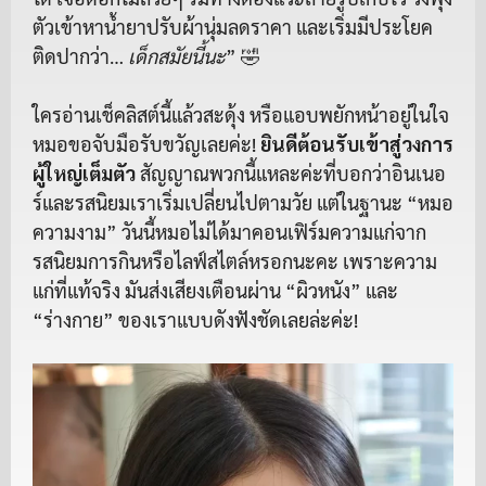
ตัวเข้าหาน้ำยาปรับผ้านุ่มลดราคา และเริ่มมีประโยค
ติดปากว่า…
เด็กสมัยนี้นะ
” 🤣
ใครอ่านเช็คลิสต์นี้แล้วสะดุ้ง หรือแอบพยักหน้าอยู่ในใจ
หมอขอจับมือรับขวัญเลยค่ะ!
ยินดีต้อนรับเข้าสู่วงการ
ผู้ใหญ่เต็มตัว
สัญญาณพวกนี้แหละค่ะที่บอกว่าอินเนอ
ร์และรสนิยมเราเริ่มเปลี่ยนไปตามวัย แต่ในฐานะ “หมอ
ความงาม” วันนี้หมอไม่ได้มาคอนเฟิร์มความแก่จาก
รสนิยมการกินหรือไลฟ์สไตล์หรอกนะคะ เพราะความ
แก่ที่แท้จริง มันส่งเสียงเตือนผ่าน “ผิวหนัง” และ
“ร่างกาย” ของเราแบบดังฟังชัดเลยล่ะค่ะ!