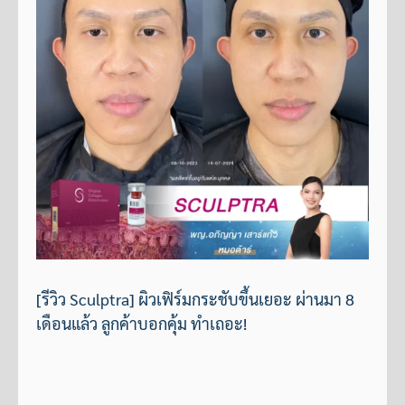
[รีวิว Sculptra] ผิวเฟิร์มกระชับขึ้นเยอะ ผ่านมา 8
เดือนแล้ว ลูกค้าบอกคุ้ม ทำเถอะ!