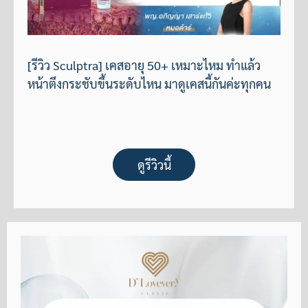
[รีวิว Sculptra] เคสอายุ 50+ เหมาะไหม ทำแล้ว
หน้าตึงกระชับขึ้นระดับไหน มาดูเคสนี้กันค่ะทุกคน
ดูรีวิวนี้