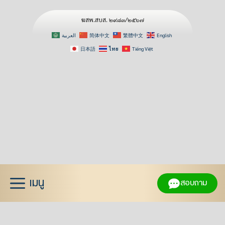
ฆสพ.สบส. ๒๙๘๓/๒๕๖๗
العربية
简体中文
繁體中文
English
日本語
ไทย
Tiếng Việt
Skip
to
content
เมนู
สอบถาม