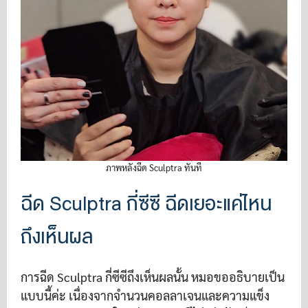
ภาพหลังฉีด Sculptra ทันที
ฉีด Sculptra กี่ซีซี ฉีดเยอะแค่ไหน
ถึงเห็นผล
การฉีด Sculptra กี่ซีซีถึงเห็นผลนั้น หมอขออธิบายเป็น
แบบนี้ค่ะ เนื่องจากจำนวนคอลลาเจนและความแข็ง