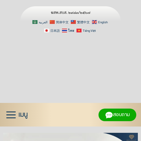
ฆสพ.สบส. ๒๙๘๓/๒๕๖๗
العربية
简体中文
繁體中文
English
日本語
ไทย
Tiếng Việt
Skip
to
content
เมนู
สอบถาม