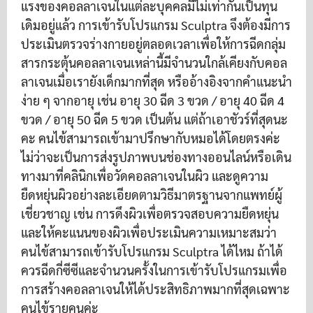
แรงของคอลลาเจนในแต่ละบุคคลมีไม่เท่ากันเป็นทุน
เดิมอยู่แล้ว การเข้ารับโปรแกรม Sculptra จึงต้องมีการ
ประเมินตรวจร่างกายอยู่ตลอดเวลาเพื่อให้การฉีดกลุ่ม
สารกระตุ้นคอลลาเจนเหล่านี้มีจำนวนใกล้เคียงกับคอล
ลาเจนเมื่อเรายังเด็กมากที่สุด หรืออ้างอิงจากคำแนะนำ
ง่าย ๆ จากอายุ เช่น อายุ 30 ฉีด 3 ขวด / อายุ 40 ฉีด 4
ขวด / อายุ 50 ฉีด 5 ขวด เป็นต้น แต่ถ้าเอาชัวร์ที่สุดนะ
คะ คนไข้สามารถเข้ามาปรึกษากับหมอได้โดยตรงค่ะ
ไม่ว่าจะเป็นการส่งรูปภาพบนช่องทางออนไลน์หรือเดิน
ทางมาที่คลินิกเพื่อวัดคอลลาเจนในผิว และดูความ
ยืดหยุ่นผิวอย่างละเอียดตามวิธีมาตรฐานจากแพทย์ผู้
เชี่ยวชาญ เช่น การดึงผิวเพื่อตรวจสอบความยืดหยุ่น
และให้คะแนนของผิวเพื่อประเมินความเหมาะสมว่า
คนไข้สามารถเข้ารับโปรแกรม Sculptra ได้ไหม ถ้าได้
ควรฉีดกี่ซีซีและจำนวนครั้งในการเข้ารับโปรแกรมเพื่อ
การสร้างคอลลาเจนให้ได้ประสิทธิภาพมากที่สุดเฉพาะ
คนไข้รายคนค่ะ