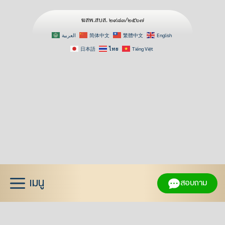
ฆสพ.สบส. ๒๙๘๓/๒๕๖๗
العربية
简体中文
繁體中文
English
日本語
ไทย
Tiếng Việt
Skip
to
content
เมนู
สอบถาม