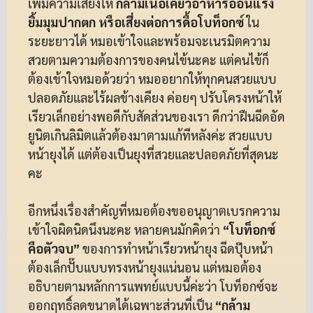
เพิ่มความเสี่ยงให้
กล้ามเนื้อเคี้ยวอาหารอ่อนแรง
ยิ้มมุมปากตก หรือเสี่ยงต่อการดื้อโบท็อกซ์
ใน
ระยะยาวได้ หมอเข้าใจและพร้อมจะเนรมิตความ
สวยตามความต้องการของคนไข้นะคะ แต่คนไข้ก็
ต้องเข้าใจหมอด้วยว่า หมออยากให้ทุกคนสวยแบบ
ปลอดภัยและไร้ผลข้างเคียง ค่อยๆ ปรับโครงหน้าให้
เรียวเล็กอย่างพอดีกับสัดส่วนของเรา ดีกว่าฝืนฉีดอัด
ยูนิตเกินลิมิตแล้วต้องมาตามแก้ทีหลังค่ะ สวยแบบ
หน้ายุงได้ แต่ต้องเป็นยุงที่สวยและปลอดภัยที่สุดนะ
คะ
อีกหนึ่งเรื่องสำคัญที่หมอต้องขออนุญาตเบรกความ
เข้าใจผิดนิดนึงนะคะ หลายคนมักคิดว่า
“โบท็อกซ์
คือตัวจบ”
ของการทำหน้าเรียวหน้ายุง ฉีดปุ๊บหน้า
ต้องเล็กปั๊บแบบทรงหน้ายุงแน่นอน แต่หมอต้อง
อธิบายตามหลักการแพทย์แบบนี้ค่ะว่า โบท็อกซ์จะ
ออกฤทธิ์ลดขนาดได้เฉพาะส่วนที่เป็น
“กล้าม