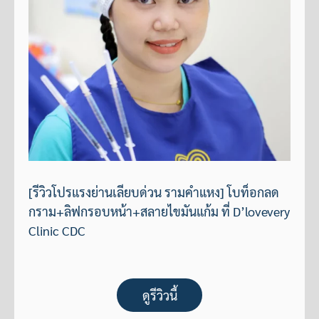
[รีวิวโปรแรงย่านเลียบด่วน รามคำแหง] โบท็อกลด
กราม+ลิฟกรอบหน้า+สลายไขมันแก้ม ที่ D’lovevery
Clinic CDC
ดูรีวิวนี้