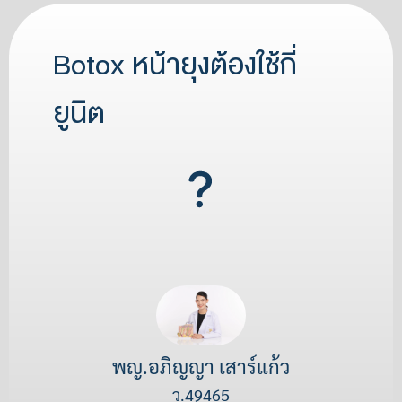
Botox หน้ายุงต้องใช้กี่
ยูนิต
พญ.อภิญญา เสาร์แก้ว
ว.49465