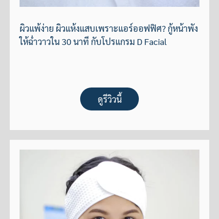
ผิวแพ้ง่าย ผิวแห้งแสบเพราะแอร์ออฟฟิศ? กู้หน้าพัง
ให้ฉ่ำวาวใน 30 นาที กับโปรแกรม D Facial
ดูรีวิวนี้