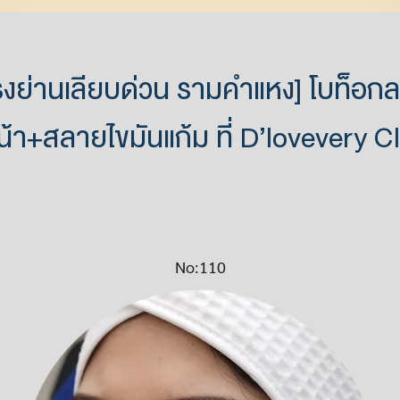
แรงย่านเลียบด่วน รามคำแหง] โบท็อ
า+สลายไขมันแก้ม ที่ D’lovevery C
No:110