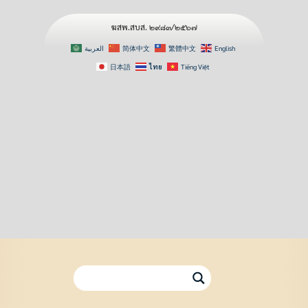
ฆสพ.สบส. ๒๙๘๓/๒๕๖๗
العربية
简体中文
繁體中文
English
日本語
ไทย
Tiếng Việt