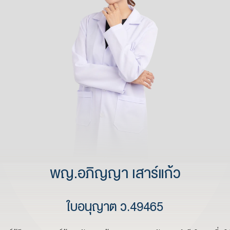
พญ.อภิญญา เสาร์แก้ว
ใบอนุญาต ว.49465