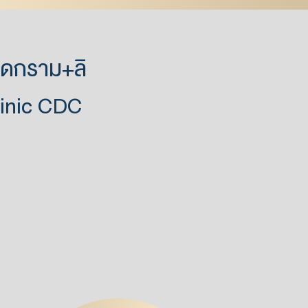
กลดกราม+ลิ
linic CDC