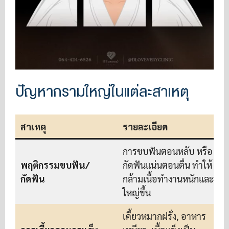
ปัญหากรามใหญ่ในแต่ละสาเหตุ
สาเหตุ
รายละเอียด
ว
การขบฟันตอนหลับ หรือ
พฤติกรรมขบฟัน/
กัดฟันแน่นตอนตื่น ทำให้
อ
กัดฟัน
กล้ามเนื้อทำงานหนักและ
ใหญ่ขึ้น
เคี้ยวหมากฝรั่ง, อาหาร
ห