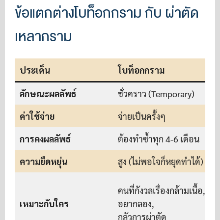
ข้อแตกต่างโบท็อกกราม กับ ผ่าตัด
เหลากราม
ประเด็น
โบท็อกกราม
ลักษณะผลลัพธ์
ชั่วคราว (Temporary)
ค่าใช้จ่าย
จ่ายเป็นครั้งๆ
จ
การคงผลลัพธ์
ต้องทำซ้ำทุก 4-6 เดือน
ท
ความยืดหยุ่น
สูง (ไม่พอใจก็หยุดทำได้)
ต
ค
คนที่กังวลเรื่องกล้ามเนื้อ,
ก
เหมาะกับใคร
อยากลอง,
กลัวการผ่าตัด