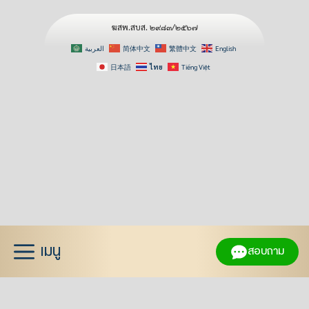
ฆสพ.สบส. ๒๙๘๓/๒๕๖๗
العربية
简体中文
繁體中文
English
日本語
ไทย
Tiếng Việt
Skip
to
content
เมนู
สอบถาม