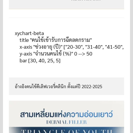
ป
xychart-beta

    title "คนไข้เข้ารับการฉีดลดกราม"

    x-axis "ช่วงอายุ (ปี)" ["20-30", "31-40", "41-50", "51
    y-axis "จำนวนคนไข้ (%)" 0 --> 50

อ้างอิงคนไข้ดีเลิฟเวอรี่คลินิก ตั้งแต่ปี 2022-2025