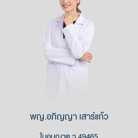
พญ.อภิญญา เสาร์แก้ว
ใบอนุญาต ว.49465