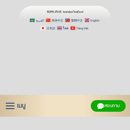
ฆสพ.สบส. ๒๙๘๓/๒๕๖๗
العربية
简体中文
繁體中文
English
日本語
ไทย
Tiếng Việt
Skip
to
content
เมนู
สอบถาม