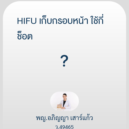
HIFU เก็บกรอบหน้า ใช้กี่
ช็อต
พญ.อภิญญา เสาร์แก้ว
ว.49465