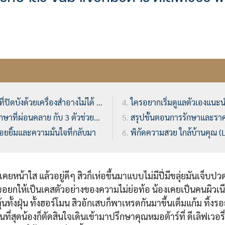
่ปิดบังด้วยเครื่องสำอางไม่ได้ สู่การเปิดใจรักษากับหมอ
ใครอยากเริ่มดูแลตัวเองแนะน
าที่ผ่อนคลาย กับ 3 ตัวช่วยกู้หน้าใส
สรุปขั้นตอนการรักษาและราค
รอยยิ้มและความมั่นใจที่กลับมา
พิกัดความสวย ใกล้บ้านคุณ (
คยหน้าใส แล้วอยู่ดีๆ สิวก็เห่อขึ้นมาแบบไม่มีปี่มีขลุ่ยมันเจ็บป
ินขอยกให้เป็นเคสตัวอย่างของความไม่ย่อท้อ น้องเคยเป็นคนผิวเ
นทั้งฝุ่น ทั้งฮอร์โมน สิวอักเสบก็พาเหรดกันมาขึ้นเต็มแก้ม ทิ้ง
ี่สุดน้องก็ตัดสินใจเดินเข้ามาปรึกษาคุณหมอต้าร์ที่ ดีเลิฟเวอรี