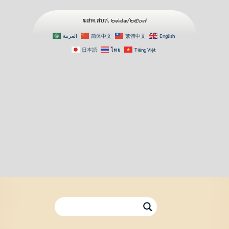
ฆสพ.สบส. ๒๙๘๓/๒๕๖๗
العربية
简体中文
繁體中文
English
日本語
ไทย
Tiếng Việt