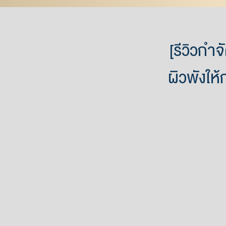
[รีวิวกำจ
ผิวพังให