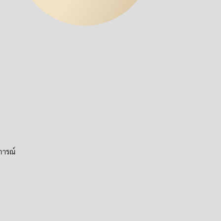
การณ์