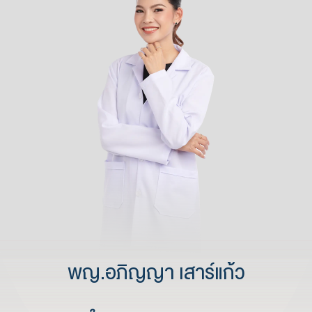
พญ.อภิญญา เสาร์แก้ว