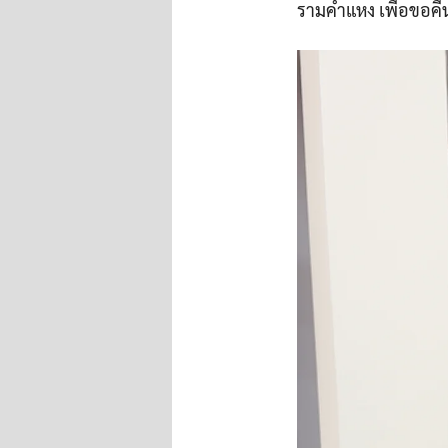
รามคำแหง เพื่อขอคืน