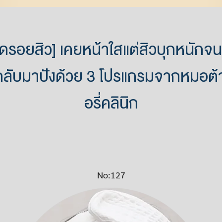
ัดรอยสิว] เคยหน้าใสแต่สิวบุกหนักจนท้
้กลับมาปังด้วย 3 โปรแกรมจากหมอต้าร
อรี่คลินิก
No:127