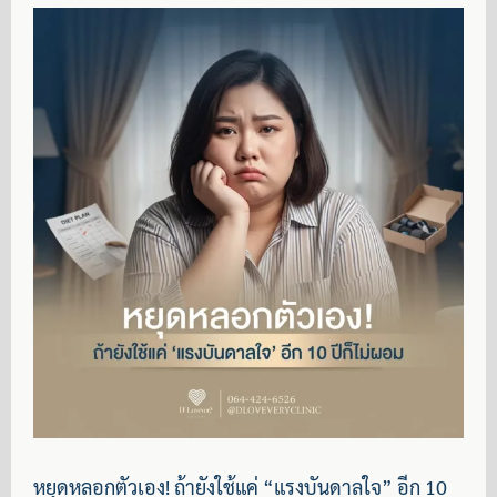
หยุดหลอกตัวเอง! ถ้ายังใช้แค่ “แรงบันดาลใจ” อีก 10