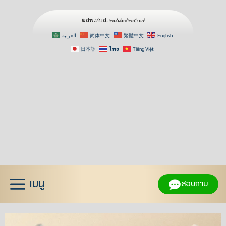
ฆสพ.สบส. ๒๙๘๓/๒๕๖๗
العربية
简体中文
繁體中文
English
日本語
ไทย
Tiếng Việt
Skip
to
content
เมนู
สอบถาม