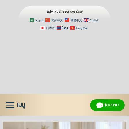
ฆสพ.สบส. ๒๙๘๓/๒๕๖๗
العربية
简体中文
繁體中文
English
日本語
ไทย
Tiếng Việt
Skip
to
content
เมนู
สอบถาม