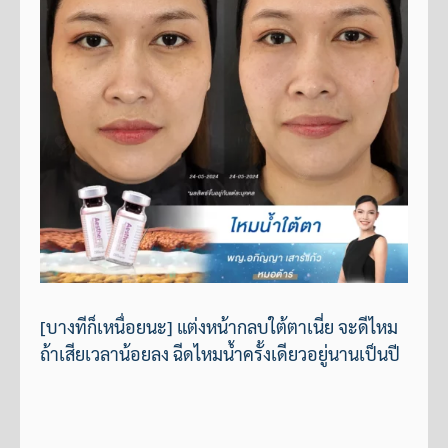
[บางทีก็เหนื่อยนะ] แต่งหน้ากลบใต้ตาเนี่ย จะดีไหม
ถ้าเสียเวลาน้อยลง ฉีดไหมน้ำครั้งเดียวอยู่นานเป็นปี