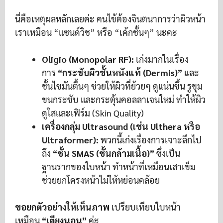
นี่คือเหตุผลหลักเลยค่ะ คนไข้ต้องจินตนาการว่าผิวหน้า
เราเหมือน “แซนด์วิช” หรือ “เค้กชั้นๆ” นะคะ
Oligio (Monopolar RF):
เก่งมากในเรื่อง
การ
“กระชับผิวชั้นหนังแท้ (Dermis)”
และ
ชั้นไขมันตื้นๆ ช่วยให้ผิวที่ย้วยๆ ดูแน่นขึ้น รูขุม
ขนกระชับ และกระตุ้นคอลลาเจนใหม่ ทำให้ผิว
ดูใสและเฟิร์ม (Skin Quality)
เครื่องกลุ่ม Ultrasound (เช่น Ulthera หรือ
Ultraformer):
พวกนี้เก่งเรื่องการเจาะลึกไป
ถึง
“ชั้น SMAS (ชั้นกล้ามเนื้อ)”
ซึ่งเป็น
ฐานรากของใบหน้า ทำหน้าที่เหมือนเสาเข็ม
ช่วยยกโครงหน้าไม่ให้หย่อนคล้อย
ขอยกตัวอย่างให้เห็นภาพ
เปรียบเทียบใบหน้า
เหมือน
“เตียงนอน”
ค่ะ