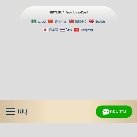
ฆสพ.สบส. ๒๙๘๓/๒๕๖๗
العربية
简体中文
繁體中文
English
日本語
ไทย
Tiếng Việt
Skip
to
content
เมนู
สอบถาม