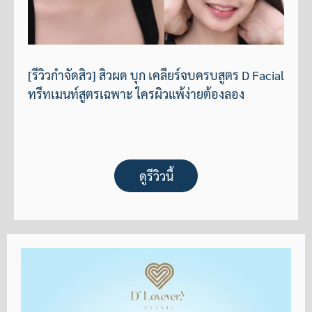
[รีวิวกำจัดสิว] สิวผด บุก เคลียร์จบครบสูตร D Facial
ทรีทเมนท์สูตรเฉพาะ ใครผิวแพ้ง่ายต้องลอง
ดูรีวิวนี้