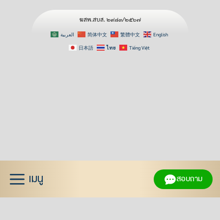
ฆสพ.สบส. ๒๙๘๓/๒๕๖๗
العربية
简体中文
繁體中文
English
日本語
ไทย
Tiếng Việt
Skip
to
content
เมนู
สอบถาม