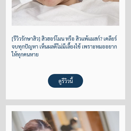
[รีวิวรักษาสิว] สิวฮอร์โมน หรือ สิวแพ้แมสก์? เคลียร์
จบทุกปัญหา เห็นผลดีไม่มีเลี้ยงไข้ เพราะหมออยาก
ให้ทุกคนหาย
ดูรีวิวนี้