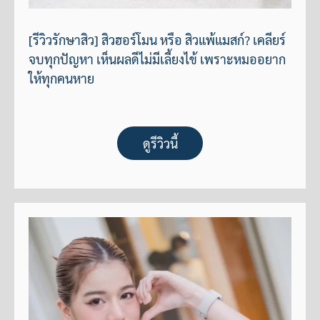
[รีวิวรักษาสิว] สิวฮอร์โมน หรือ สิวแพ้แมสก์? เคลียร์
จบทุกปัญหา เห็นผลดีไม่มีเลี้ยงไข้ เพราะหมออยาก
ให้ทุกคนหาย
ดูรีวิวนี้