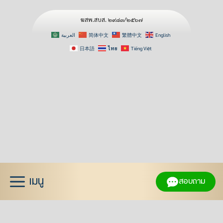
ฆสพ.สบส. ๒๙๘๓/๒๕๖๗
العربية
简体中文
繁體中文
English
日本語
ไทย
Tiếng Việt
Skip
to
content
เมนู
สอบถาม