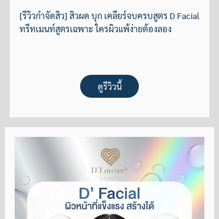
[รีวิวกำจัดสิว] สิวผด บุก เคลียร์จบครบสูตร D Facial
ทรีทเมนท์สูตรเฉพาะ ใครผิวแพ้ง่ายต้องลอง
ดูรีวิวนี้