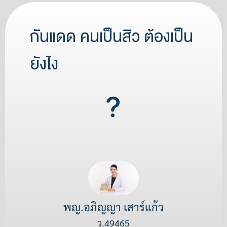
กันแดด คนเป็นสิว ต้องเป็น
ยังไง
พญ.อภิญญา เสาร์แก้ว
ว.49465