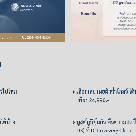
ย
ั่วไปไหม
เลือกเลย เผยผิวฉ่ำโกลว์ ได้ท
เพียง 24,990.-
ได้บ้าง
บูสต์ภูมิคุ้มกัน คืนความสดช
D3) ที่ D’ Lovevery Clinic