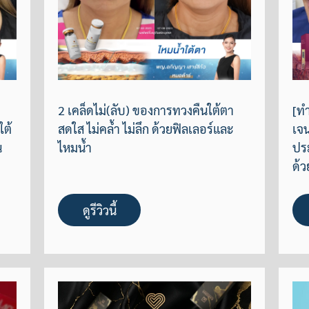
2 เคล็ดไม่(ลับ) ของการทวงคืนใต้ตา
[ทำ
ใต้
สดใส ไม่คล้ำ ไม่ลึก ด้วยฟิลเลอร์และ
เจน
น
ไหมน้ำ
ปร
ด้ว
ดูรีวิวนี้