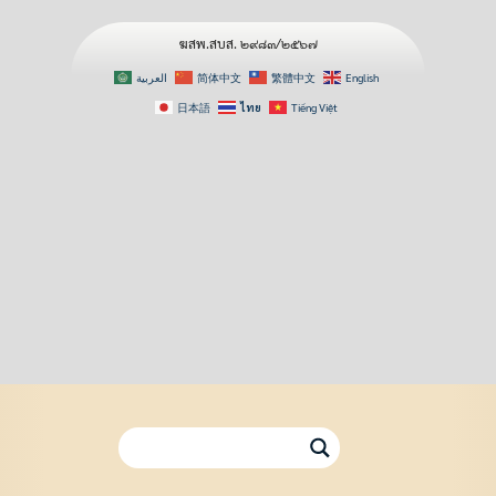
ฆสพ.สบส. ๒๙๘๓/๒๕๖๗
العربية
简体中文
繁體中文
English
日本語
ไทย
Tiếng Việt