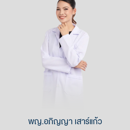
พญ.อภิญญา เสาร์แก้ว