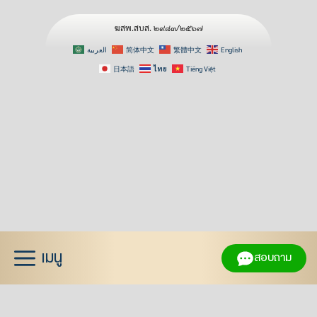
ฆสพ.สบส. ๒๙๘๓/๒๕๖๗
العربية
简体中文
繁體中文
English
日本語
ไทย
Tiếng Việt
Skip
to
content
เมนู
สอบถาม