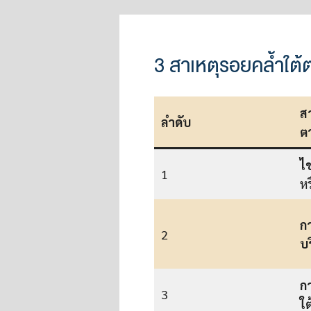
3 สาเหตุรอยคล้ำใต้
ส
ลำดับ
ต
ไ
1
หร
ก
2
บ
กา
3
ใต