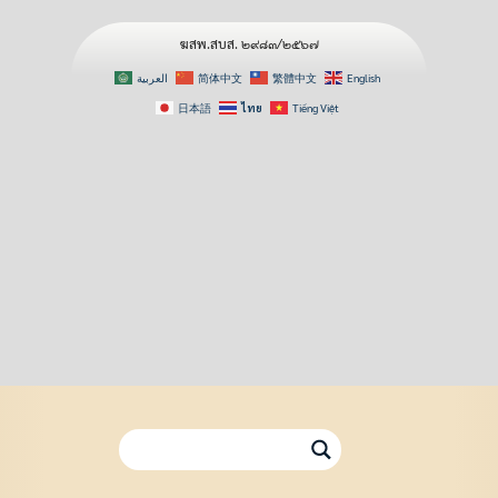
ฆสพ.สบส. ๒๙๘๓/๒๕๖๗
العربية
简体中文
繁體中文
English
日本語
ไทย
Tiếng Việt