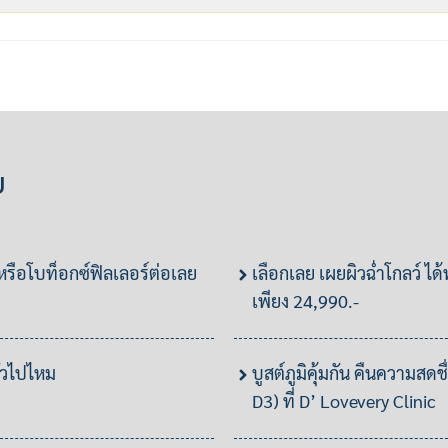
ย
 หรือโบท็อกซ์ฟิลเลอร์ต่อเลย
เลือกเลย เผยผิวฉ่ำโกลว์ ได้ท
เพียง 24,990.-
ั่วไปไหม
บูสต์ภูมิคุ้มกัน คืนความสดช
D3) ที่ D’ Lovevery Clinic