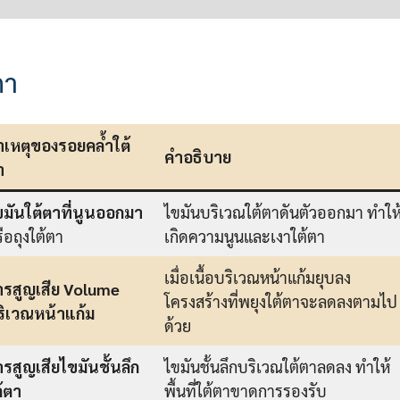
ตา
าเหตุของรอยคล้ำใต้
คำอธิบาย
า
ขมันใต้ตาที่นูนออกมา
ไขมันบริเวณใต้ตาดันตัวออกมา ทำให
ือถุงใต้ตา
เกิดความนูนและเงาใต้ตา
เมื่อเนื้อบริเวณหน้าแก้มยุบลง
ารสูญเสีย Volume
โครงสร้างที่พยุงใต้ตาจะลดลงตามไป
ริเวณหน้าแก้ม
ด้วย
รสูญเสียไขมันชั้นลึก
ไขมันชั้นลึกบริเวณใต้ตาลดลง ทำให้
้ตา
พื้นที่ใต้ตาขาดการรองรับ