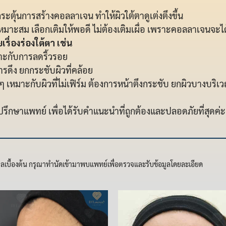
ะตุ้นการสร้างคอลลาเจน ทำให้ผิวใต้ตาดูเต่งตึงขึ้น
มาะสม เลือกเติมให้พอดี ไม่ต้องเติมเผื่อ เพราะคอลลาเจนจะไ
เรื่องร่องใต้ตา เช่น
าะกับการลดริ้วรอย
รดึง ยกกระชับผิวที่คล้อย
 เหมาะกับผิวที่ไม่เฟิร์ม ต้องการหน้าตึงกระชับ ยกผิวบางบริเ
รึกษาแพทย์ เพื่อได้รับคำแนะนำที่ถูกต้องและปลอดภัยที่สุดค่ะ
มูลเบื้องต้น กรุณาทำนัดเข้ามาพบแพทย์เพื่อตรวจและรับข้อมูลโดยละเอียด