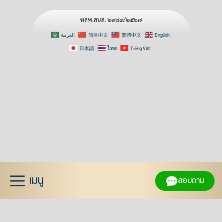
ฆสพ.สบส. ๒๙๘๓/๒๕๖๗
العربية
简体中文
繁體中文
English
日本語
ไทย
Tiếng Việt
Skip
to
content
เมนู
สอบถาม