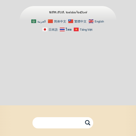
ฆสพ.สบส. ๒๙๘๓/๒๕๖๗
العربية
简体中文
繁體中文
English
日本語
ไทย
Tiếng Việt