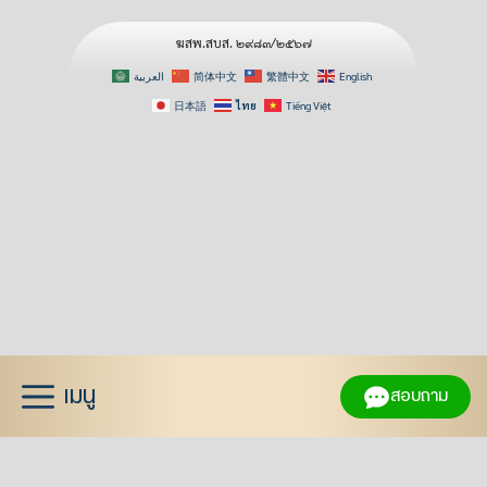
ฆสพ.สบส. ๒๙๘๓/๒๕๖๗
العربية
简体中文
繁體中文
English
日本語
ไทย
Tiếng Việt
Skip
to
content
เมนู
สอบถาม