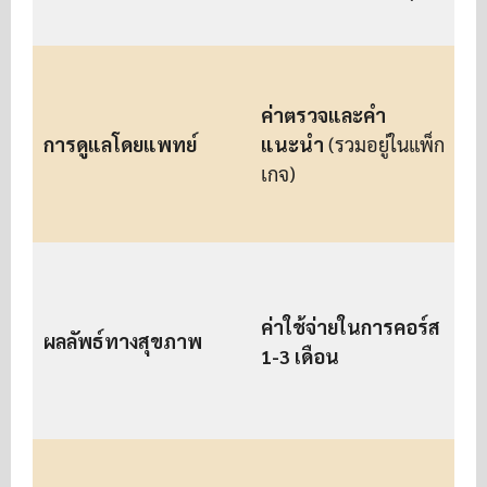
ห
ส
ค่าตรวจและคำ
การดูแลโดยแพทย์
แนะนำ
(รวมอยู่ในแพ็ก
เกจ)
เ
ส
ค่าใช้จ่ายในการคอร์ส
ผลลัพธ์ทางสุขภาพ
1-3 เดือน
ซ
เ
บ