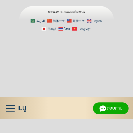
ฆสพ.สบส. ๒๙๘๓/๒๕๖๗
العربية
简体中文
繁體中文
English
日本語
ไทย
Tiếng Việt
Skip
to
content
เมนู
สอบถาม