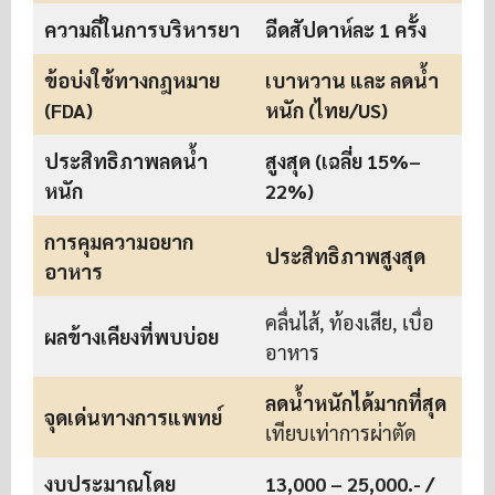
ความถี่ในการบริหารยา
ฉีดสัปดาห์ละ 1 ครั้ง
ฉ
ข้อบ่งใช้ทางกฎหมาย
เบาหวาน และ ลดน้ำ
(FDA)
หนัก (ไทย/US)
ประสิทธิภาพลดน้ำ
สูงสุด (เฉลี่ย 15%–
หนัก
22%)
การคุมความอยาก
ประสิทธิภาพสูงสุด
อาหาร
คลื่นไส้, ท้องเสีย, เบื่อ
ผลข้างเคียงที่พบบ่อย
ค
อาหาร
ลดน้ำหนักได้มากที่สุด
ม
จุดเด่นทางการแพทย์
เทียบเท่าการผ่าตัด
งบประมาณโดย
13,000 – 25,000.- /