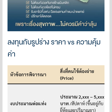
ลงทุนกับรูปร่าง ราคา vs ความคุ้ม
ค่า
สิ่งที่คนไข้ต้องจ่าย
ค
หัวข้อการพิจารณา
(Price)
ก
ประมาณ 2,xxx – 5,xxx
งบประมาณต่อแท่ง
บาท
/สัปดาห์ (ขึ้นอยู่กับ
อ
ยี่ห้อและปริมาณยา)
เ