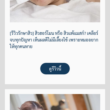
[รีวิวรักษาสิว] สิวฮอร์โมน หรือ สิวแพ้แมสก์? เคลียร์
จบทุกปัญหา เห็นผลดีไม่มีเลี้ยงไข้ เพราะหมออยาก
ให้ทุกคนหาย
ดูรีวิวนี้