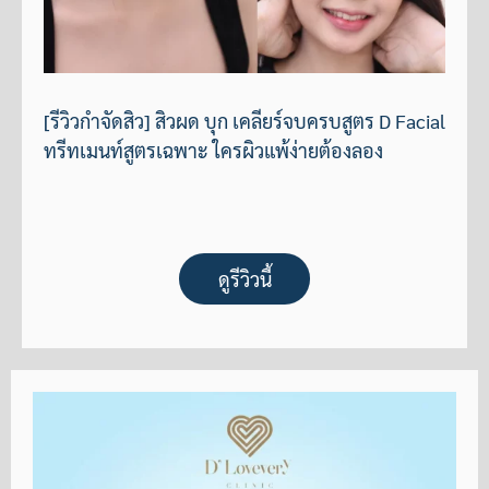
[รีวิวกำจัดสิว] สิวผด บุก เคลียร์จบครบสูตร D Facial
ทรีทเมนท์สูตรเฉพาะ ใครผิวแพ้ง่ายต้องลอง
ดูรีวิวนี้