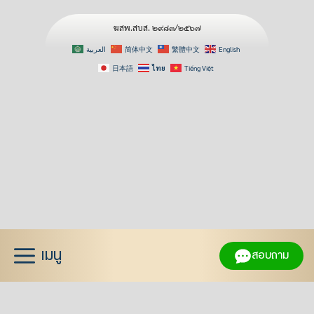
ฆสพ.สบส. ๒๙๘๓/๒๕๖๗
العربية
简体中文
繁體中文
English
日本語
ไทย
Tiếng Việt
Skip
to
content
เมนู
สอบถาม