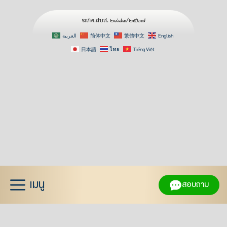
ฆสพ.สบส. ๒๙๘๓/๒๕๖๗
العربية
简体中文
繁體中文
English
日本語
ไทย
Tiếng Việt
Skip
to
content
เมนู
สอบถาม