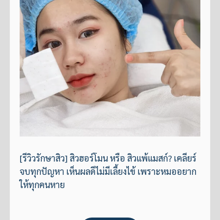
[รีวิวรักษาสิว] สิวฮอร์โมน หรือ สิวแพ้แมสก์? เคลียร์
จบทุกปัญหา เห็นผลดีไม่มีเลี้ยงไข้ เพราะหมออยาก
ให้ทุกคนหาย