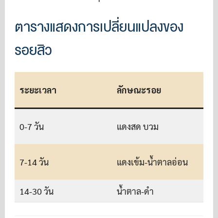
ตารางแสดงการเปลี่ยนแปลงของ
รอยสิว
ระยะเวลา
ลักษณะรอย
เ
0-7 วัน
แดงสด บวม
เ
7-14 วัน
แดงเข้ม-น้ำตาลอ่อน
14-30 วัน
น้ำตาล-ดำ
ส