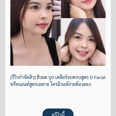
[รีวิวกำจัดสิว] สิวผด บุก เคลียร์จบครบสูตร D Facial
ทรีทเมนท์สูตรเฉพาะ ใครผิวแพ้ง่ายต้องลอง
ดูรีวิวนี้