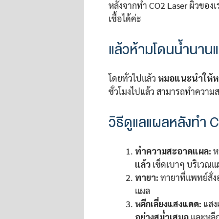
หลังจากทำ CO2 Laser ผิวของ
เชื้อได้ค่ะ
แล้วห้ามโดนน้ำนาน
โดยทั่วไปแล้ว
หมอแนะนำให้หลี
ชั่วโมงไปแล้ว สามารถทำความสะ
วิธีดูแลแผลหลังทำ
ทำความสะอาดแผล:
ห
แล้ว
เช็ดเบาๆ บริเวณแ
ทายา:
ทายาที่แพทย์สั่ง
แผล
หลีกเลี่ยงแสงแดด:
แสงแ
อย่างสม่ำเสมอ
และหลีก