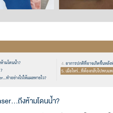
ห้ามโดนน้ำ?
อาการปกติที่อาจเกิดขึ้นหลั
…?
เมื่อไหร่…ที่ต้องกลับไปพบแพ
ser…ทำอย่างไรให้แผลหายไว?
ser…ถึงห้ามโดนน้ำ?