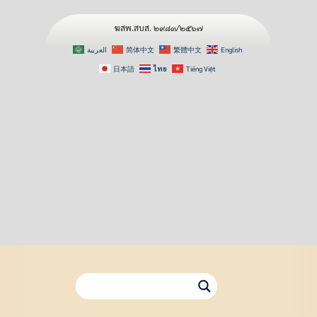
ฆสพ.สบส. ๒๙๘๓/๒๕๖๗
العربية
简体中文
繁體中文
English
日本語
ไทย
Tiếng Việt