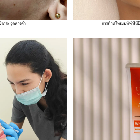
้ากระ จุดด่างดำ
การทำทรีทเมนท์ทำให้ฝ