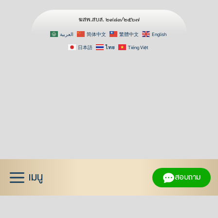
ฆสพ.สบส. ๒๙๘๓/๒๕๖๗
العربية
简体中文
繁體中文
English
日本語
ไทย
Tiếng Việt
Skip
to
content
เมนู
สอบถาม