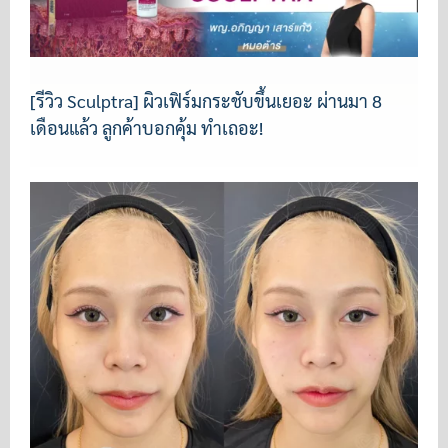
[รีวิว Sculptra] ผิวเฟิร์มกระชับขึ้นเยอะ ผ่านมา 8
เดือนแล้ว ลูกค้าบอกคุ้ม ทำเถอะ!