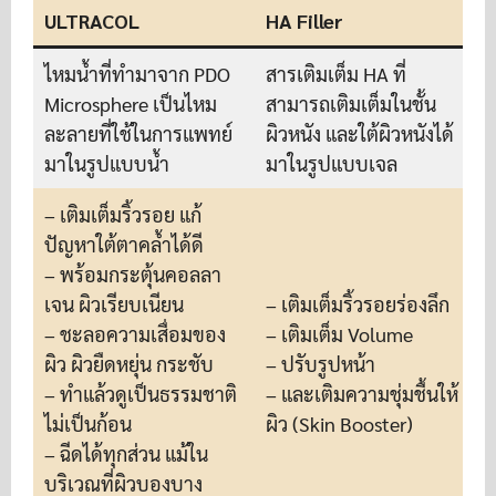
ULTRACOL
HA Filler
ไหมน้ำที่ทำมาจาก PDO
สารเติมเต็ม HA ที่
Microsphere เป็นไหม
สามารถเติมเต็มในชั้น
ละลายที่ใช้ในการแพทย์
ผิวหนัง และใต้ผิวหนังได้
มาในรูปแบบน้ำ
มาในรูปแบบเจล
– เติมเต็มริ้วรอย แก้
ปัญหาใต้ตาคล้ำได้ดี
– พร้อมกระตุ้นคอลลา
เจน ผิวเรียบเนียน
– เติมเต็มริ้วรอยร่องลึก
– ชะลอความเสื่อมของ
– เติมเต็ม Volume
ผิว ผิวยืดหยุ่น กระชับ
– ปรับรูปหน้า
– ทำแล้วดูเป็นธรรมชาติ
– และเติมความชุ่มชื้นให้
ไม่เป็นก้อน
ผิว (Skin Booster)
– ฉีดได้ทุกส่วน แม้ใน
บริเวณที่ผิวบองบาง