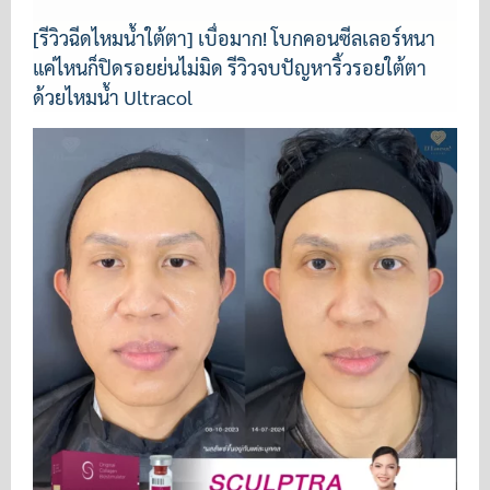
[รีวิวฉีดไหมน้ำใต้ตา] เบื่อมาก! โบกคอนซีลเลอร์หนา
แค่ไหนก็ปิดรอยย่นไม่มิด รีวิวจบปัญหาริ้วรอยใต้ตา
ด้วยไหมน้ำ Ultracol