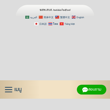
ฆสพ.สบส. ๒๙๘๓/๒๕๖๗
العربية
简体中文
繁體中文
English
日本語
ไทย
Tiếng Việt
Skip
to
content
เมนู
สอบถาม