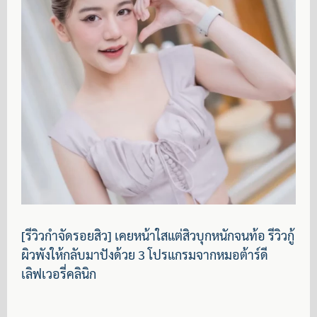
[รีวิวกำจัดรอยสิว] เคยหน้าใสแต่สิวบุกหนักจนท้อ รีวิวกู้
ผิวพังให้กลับมาปังด้วย 3 โปรแกรมจากหมอต้าร์ดี
เลิฟเวอรี่คลินิก