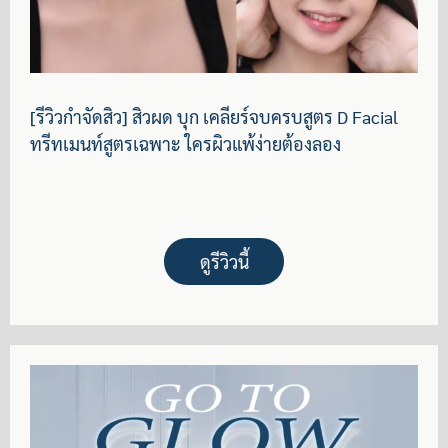
[รีวิวกำจัดสิว] สิวผด บุก เคลียร์จบครบสูตร D Facial
ทรีทเมนท์สูตรเฉพาะ ใครผิวแพ้ง่ายต้องลอง
ดูรีวิวนี้