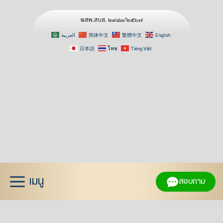
ฆสพ.สบส. ๒๙๘๓/๒๕๖๗
العربية
简体中文
繁體中文
English
日本語
ไทย
Tiếng Việt
Skip
to
content
เมนู
สอบถาม