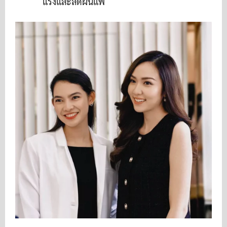
แรงและลดผื่นแพ้