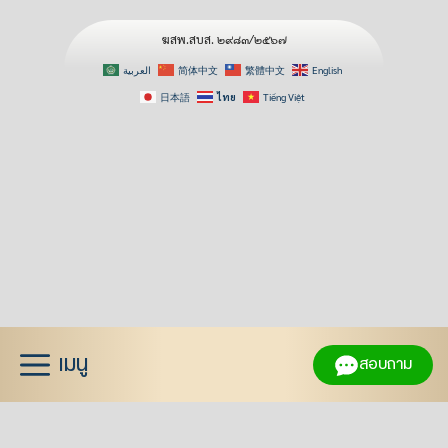
ฆสพ.สบส. ๒๙๘๓/๒๕๖๗
العربية
简体中文
繁體中文
English
日本語
ไทย
Tiếng Việt
Skip
to
content
เมนู
สอบถาม