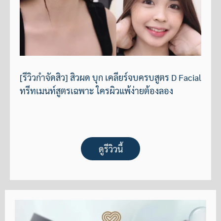
[รีวิวกำจัดสิว] สิวผด บุก เคลียร์จบครบสูตร D Facial
ทรีทเมนท์สูตรเฉพาะ ใครผิวแพ้ง่ายต้องลอง
ดูรีวิวนี้