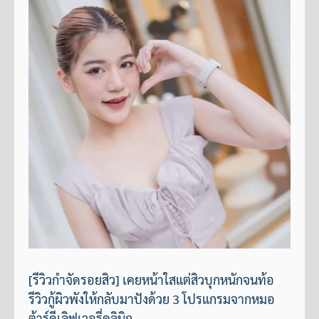
[รีวิวกำจัดรอยสิว] เคยหน้าใสแต่สิวบุกหนักจนท้อ
รีวิวกู้ผิวพังให้กลับมาปังด้วย 3 โปรแกรมจากหมอ
ต้าร์ดีเลิฟเวอรี่คลินิก