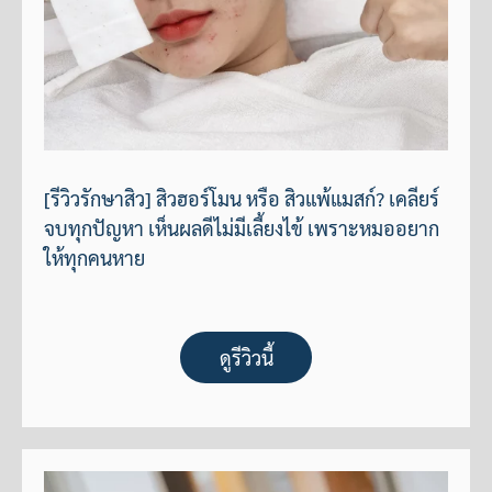
[รีวิวรักษาสิว] สิวฮอร์โมน หรือ สิวแพ้แมสก์? เคลียร์
จบทุกปัญหา เห็นผลดีไม่มีเลี้ยงไข้ เพราะหมออยาก
ให้ทุกคนหาย
ดูรีวิวนี้