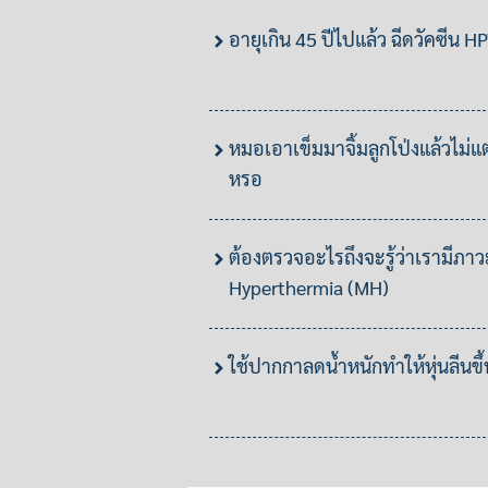
อายุเกิน 45 ปีไปแล้ว ฉีดวัคซีน H
หมอเอาเข็มมาจิ้มลูกโป่งแล้วไม่
หรอ
ต้องตรวจอะไรถึงจะรู้ว่าเรามีภา
Hyperthermia (MH)
ใช้ปากกาลดน้ำหนักทำให้หุ่นลีนขึ