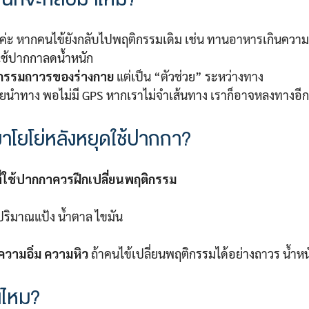
้ค่ะ หากคนไข้ยังกลับไปพฤติกรรมเดิม เช่น ทานอาหารเกินความ
มใช้ปากกาลดน้ำหนัก
ิกรรมถาวรของร่างกาย
แต่เป็น “ตัวช่วย” ระหว่างทาง
ช่วยนำทาง พอไม่มี GPS หากเราไม่จำเส้นทาง เราก็อาจหลงทางอีก
มาโยโย่หลังหยุดใช้ปากกา?
่ใช้ปากกาควรฝึกเปลี่ยนพฤติกรรม
ปริมาณแป้ง น้ำตาล ไขมัน
วามอิ่ม ความหิว
ถ้าคนไข้เปลี่ยนพฤติกรรมได้อย่างถาวร น้ำหนั
นไหม?