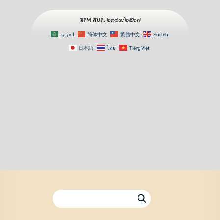
ฆสพ.สบส. ๒๙๘๓/๒๕๖๗
العربية
简体中文
繁體中文
English
日本語
ไทย
Tiếng Việt