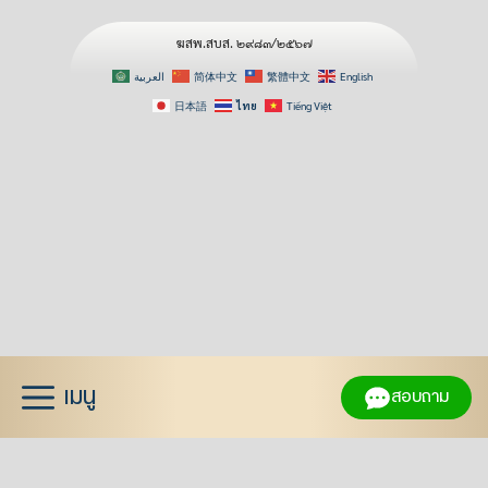
ฆสพ.สบส. ๒๙๘๓/๒๕๖๗
العربية
简体中文
繁體中文
English
日本語
ไทย
Tiếng Việt
Skip
to
content
เมนู
สอบถาม