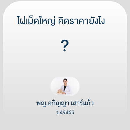
ไฝเม็ดใหญ่ คิดราคายังไง
พญ.อภิญญา เสาร์แก้ว
ว.49465