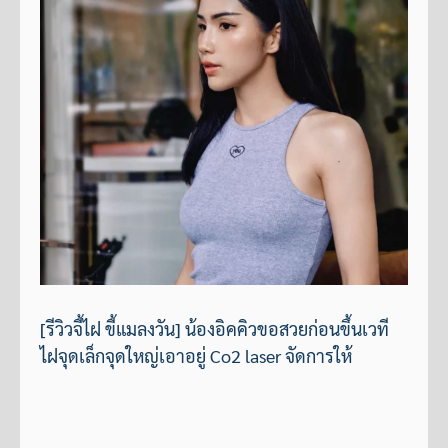
[รีวิวจี้ไฝ ขี้แมลงวัน] น้องอิคคิวขอสวยก่อนขึ้นเวที
ไฝจุดเล็กจุดใหญ่เอาอยู่ Co2 laser จัดการให้