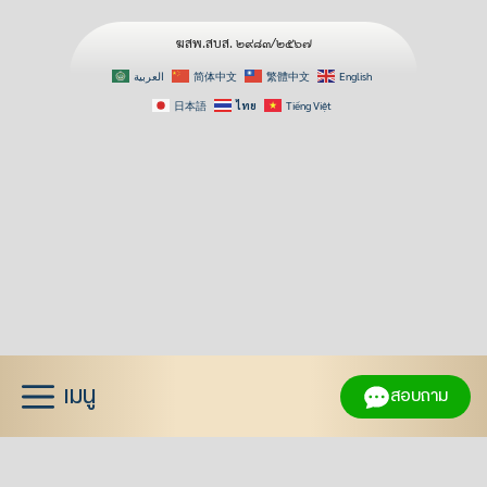
ฆสพ.สบส. ๒๙๘๓/๒๕๖๗
العربية
简体中文
繁體中文
English
日本語
ไทย
Tiếng Việt
Skip
to
content
เมนู
สอบถาม