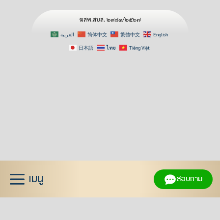
ฆสพ.สบส. ๒๙๘๓/๒๕๖๗
العربية
简体中文
繁體中文
English
日本語
ไทย
Tiếng Việt
Skip
to
content
เมนู
สอบถาม