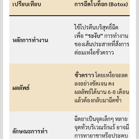
เปรียบเทียบ
การฉีดโบท็อก (Botox)
ใ
ใช้โปรตีนบริสุทธิ์ฉีด
เพื่อ
“ระงับ”
การทำงาน
หลักการทำงาน
ของเส้นประสาทที่สั่งการ
เ
ต่อมเหงื่อชั่วคราว
ชั่วคราว
โดยเหงื่อจะลด
ลงอย่างชัดเจน คง
ผลลัพธ์
ผลลัพธ์ได้นาน 6-8 เดือน
เ
แล้วต้องกลับมาฉีดซ้ำ
ต
ฉีดยาเป็นจุดเล็กๆ หลาย
จุดทั่วบริเวณรักแร้ อาจมี
ท
ลักษณะการทำ
การทายาชาหรือประคบ