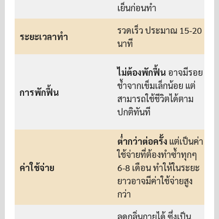
เย็นก่อนทำ
เ
รวดเร็ว ประมาณ 15-20
ระยะเวลาทำ
นาที
น
ต
ไม่ต้องพักฟื้น
อาจมีรอย
แ
ช้ำจากเข็มเล็กน้อย แต่
การพักฟื้น
น
สามารถใช้ชีวิตได้ตาม
อ
ปกติทันที
ซ
ต่ำกว่าต่อครั้ง
แต่เป็นค่า
ส
ใช้จ่ายที่ต้องทำซ้ำทุกๆ
เ
ค่าใช้จ่าย
6-8 เดือน ทำให้ในระยะ
ยาวอาจมีค่าใช้จ่ายสูง
จ
กว่า
ไ
ลดกลิ่นกายได้ ซึ่งเป็น
ล