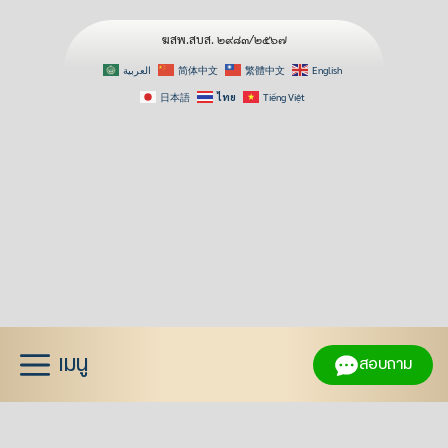
ฆสพ.สบส. ๒๙๘๓/๒๕๖๗
العربية
简体中文
繁體中文
English
日本語
ไทย
Tiếng Việt
Skip
to
content
เมนู
สอบถาม