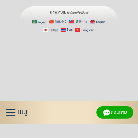
ฆสพ.สบส. ๒๙๘๓/๒๕๖๗
العربية
简体中文
繁體中文
English
日本語
ไทย
Tiếng Việt
Skip
to
content
เมนู
สอบถาม