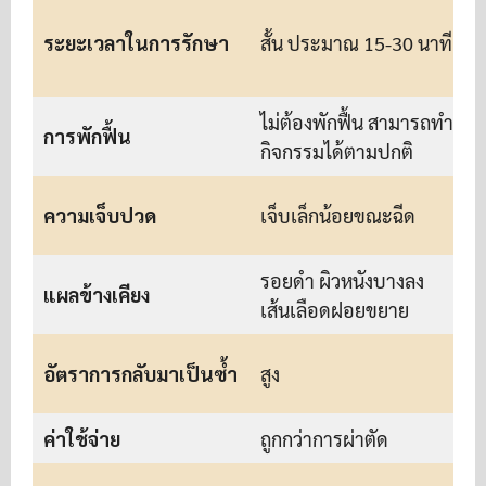
ย
ระยะเวลาในการรักษา
สั้น ประมาณ 15-30 นาที
อ
ไม่ต้องพักฟื้น สามารถทำ
การพักฟื้น
กิจกรรมได้ตามปกติ
ส
เ
ความเจ็บปวด
เจ็บเล็กน้อยขณะฉีด
รอยดำ ผิวหนังบางลง
แ
แผลข้างเคียง
เส้นเลือดฝอยขยาย
ต
ต
อัตราการกลับมาเป็นซ้ำ
สูง
แ
ค่าใช้จ่าย
ถูกกว่าการผ่าตัด