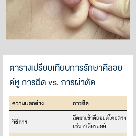
ตารางเปรียบเทียบการรักษาคีลอย
ด์หู การฉีด vs. การผ่าตัด
ความแตกต่าง
การฉีด
ฉีดยาเข้าคีลอยด์โดยตรง
วิธีการ
เช่น สเตียรอยด์
ผ