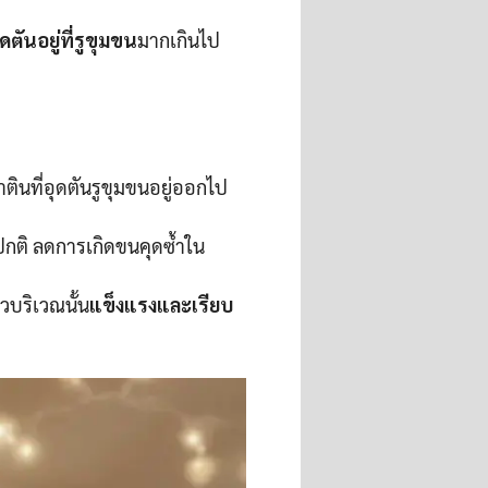
ตันอยู่ที่รูขุมขน
มากเกินไป
าตินที่อุดตันรูขุมขนอยู่ออกไป
ปกติ ลดการเกิดขนคุดซ้ำใน
วบริเวณนั้น
แข็งแรงและเรียบ