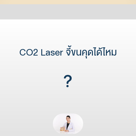
CO2 Laser จี้ขนคุดได้ไหม