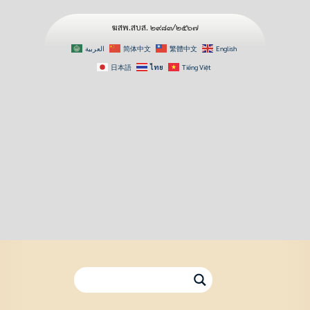
ฆสพ.สบส. ๒๙๘๓/๒๕๖๗
العربية
简体中文
繁體中文
English
日本語
ไทย
Tiếng Việt