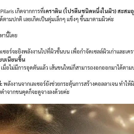
ilaris เกิดจากการที่
เคราติน (โปรตีนชนิดหนึ่งในผิว) สะสมอุด
ามปกติ เลยเกิดเป็นตุ่มเล็กๆ แข็งๆ ขึ้นมาตามผิวค่ะ
หานี้โดย
เซอร์จะยิงพลังงานไปที่ผิวชั้นบน เพื่อกำจัดเซลล์ผิวเก่าและเคร
ียบเนียนขึ้น
เมื่อไม่มีการอุดตันแล้ว เส้นขนใหม่ก็สามารถงอกออกมาได้ตาม
่:
พลังงานจากเลเซอร์ยังช่วยกระตุ้นการสร้างคอลลาเจน ทำให้ผิ
อยดำจากขนคุดก็จะดูจางลงด้วยค่ะ