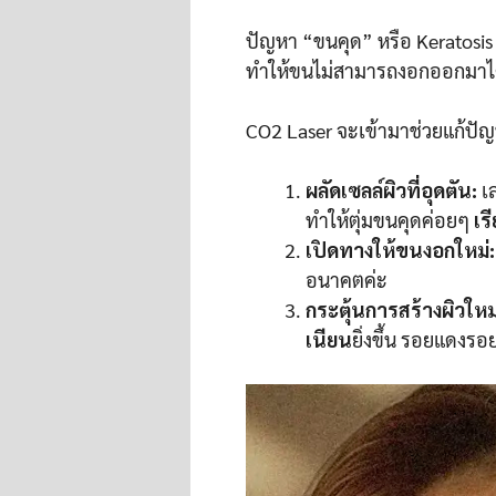
ปัญหา “ขนคุด” หรือ Keratosis P
ทำให้ขนไม่สามารถงอกออกมาได้ต
CO2 Laser จะเข้ามาช่วยแก้ปัญ
ผลัดเซลล์ผิวที่อุดตัน:
เล
ทำให้ตุ่มขนคุดค่อยๆ
เร
เปิดทางให้ขนงอกใหม่:
อนาคตค่ะ
กระตุ้นการสร้างผิวใหม
เนียน
ยิ่งขึ้น รอยแดงร